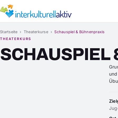
Startseite
›
Theaterkurse
›
Schauspiel & Bühnenpraxis
THEATERKURS
SCHAUSPIEL 
Gru
und 
Übu
Zie
Jug