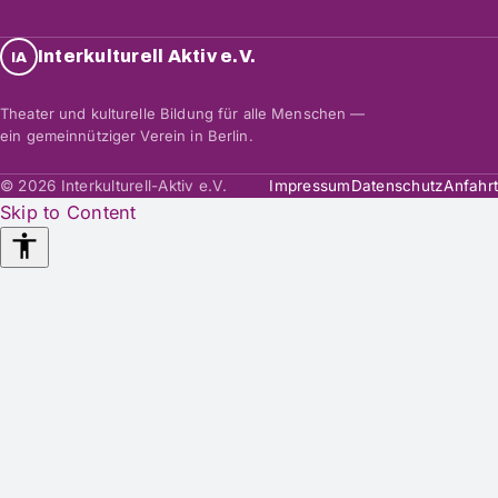
Interkulturell Aktiv e.V.
IA
Theater und kulturelle Bildung für alle Menschen —
ein gemeinnütziger Verein in Berlin.
© 2026 Interkulturell-Aktiv e.V.
Impressum
Datenschutz
Anfahrt
Skip to Content
Accessibility
Tools