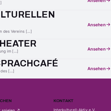
Ansehen
.]
ULTURELLEN
Ansehen
 des Vereins [...]
THEATER
Ansehen
ng im [...]
 SPRACHCAFÉ
Ansehen
des [...]
ACHEN
KONTAKT
Interkulturell-Aktiv e.V.
 spielen