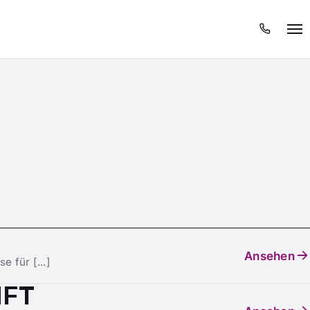
Menü
Ansehen
 für [...]
NFT