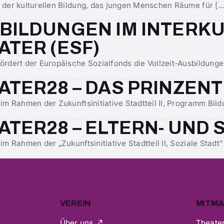
t der kulturellen Bildung, das jungen Menschen Räume für [..
BILDUNGEN IM INTERK
ATER (ESF)
fördert der Europäische Sozialfonds die Vollzeit-Ausbildungen
ATER28 – DAS PRINZEN
 im Rahmen der Zukunftsinitiative Stadtteil II, Programm Bildu
ATER28 – ELTERN- UND
 im Rahmen der „Zukunftsinitiative Stadtteil II, Soziale Stadt” 
VEREIN
MITM
Über uns
Theater